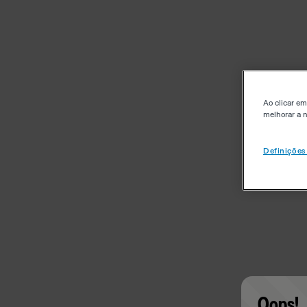
Ao clicar em
melhorar a n
Definições
Oops!