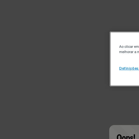
Ao clicar em
melhorar a n
Definições
Oops!