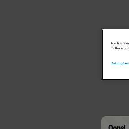
Ao clicar em
melhorar a n
Definições
Oops!