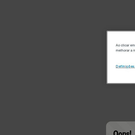
Ao clicar em
melhorar a n
Definições
Oops!