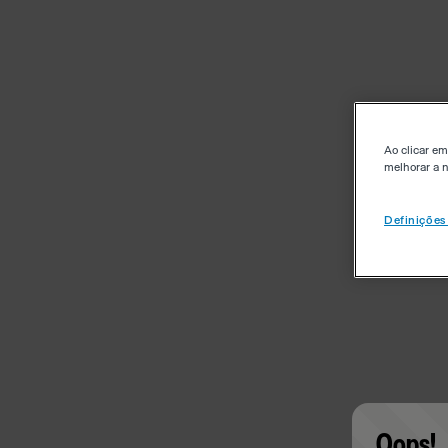
Ao clicar em
melhorar a n
Definições
Oops!