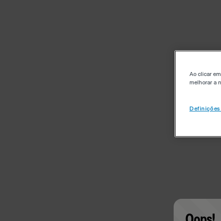
Ao clicar em
melhorar a n
Definições
Oops!