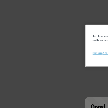
Ao clicar em
melhorar a n
Definições
Oops!