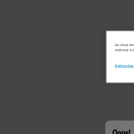
Ao clicar em
melhorar a n
Definições
Oops!