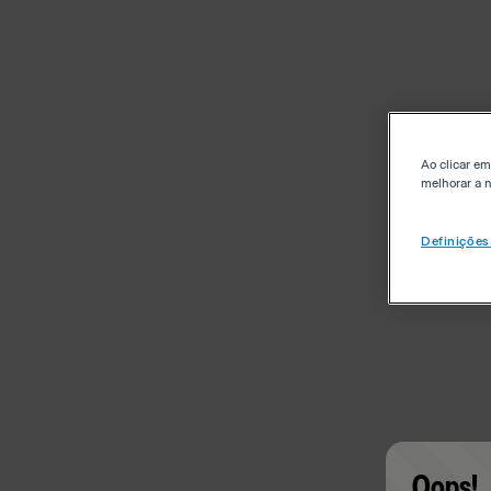
Ao clicar em
melhorar a n
Definições
Oops!