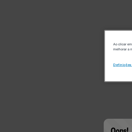
Ao clicar em
melhorar a n
Definições
Oops!