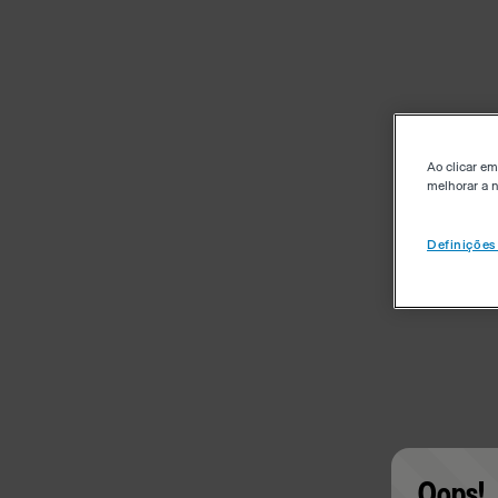
Ao clicar em
melhorar a n
Definições
Oops!