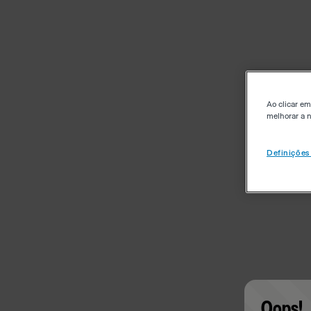
Ao clicar em
melhorar a n
Definições
Oops!