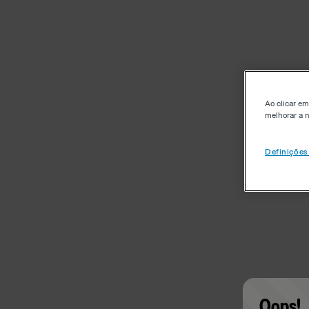
Ao clicar em
melhorar a n
Definições
Oops!