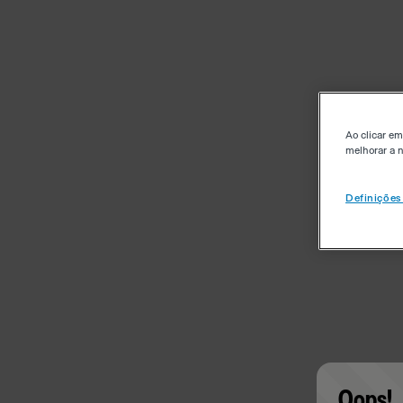
Ao clicar em
melhorar a n
Definições
Oops!