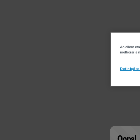
Ao clicar em
melhorar a n
Definições
Oops!