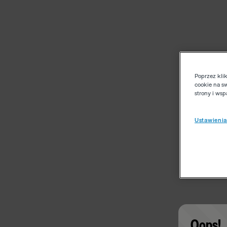
Poprzez kli
cookie na s
strony i ws
Ustawienia
Oops!