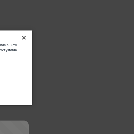
anie plików
korzystania