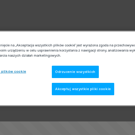
knięcie na „Akceptacja wszystkich plików cookie” jest wyrażona zgoda na przechowyw
woim urządzeniu w celu usprawnienia korzystania z nawigacji strony, analizowania wy
parcia naszych działań marketingowych.
 plików cookie
Odrzucenie wszystkich
Akceptuj wszystkie pliki cookie