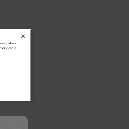
anie plików
korzystania