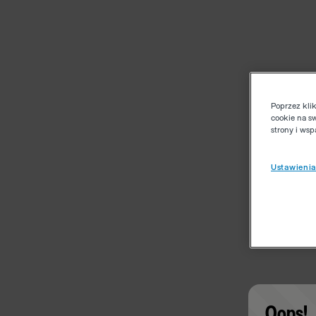
Poprzez kli
cookie na s
strony i ws
Ustawienia
Oops!