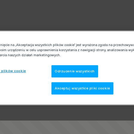
knięcie na „Akceptacja wszystkich plików cookie” jest wyrażona zgoda na przechowyw
woim urządzeniu w celu usprawnienia korzystania z nawigacji strony, analizowania wy
parcia naszych działań marketingowych.
 plików cookie
Odrzucenie wszystkich
Akceptuj wszystkie pliki cookie