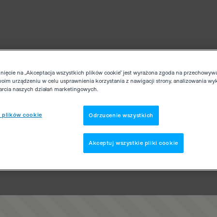
knięcie na „Akceptacja wszystkich plików cookie” jest wyrażona zgoda na przechowyw
woim urządzeniu w celu usprawnienia korzystania z nawigacji strony, analizowania wy
parcia naszych działań marketingowych.
 plików cookie
Odrzucenie wszystkich
Akceptuj wszystkie pliki cookie