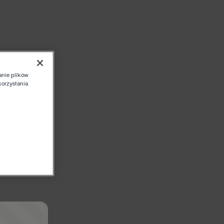
anie plików
korzystania