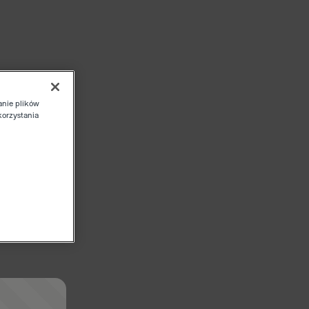
anie plików
korzystania