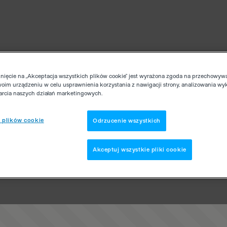
knięcie na „Akceptacja wszystkich plików cookie” jest wyrażona zgoda na przechowyw
woim urządzeniu w celu usprawnienia korzystania z nawigacji strony, analizowania wy
parcia naszych działań marketingowych.
 plików cookie
Odrzucenie wszystkich
Akceptuj wszystkie pliki cookie