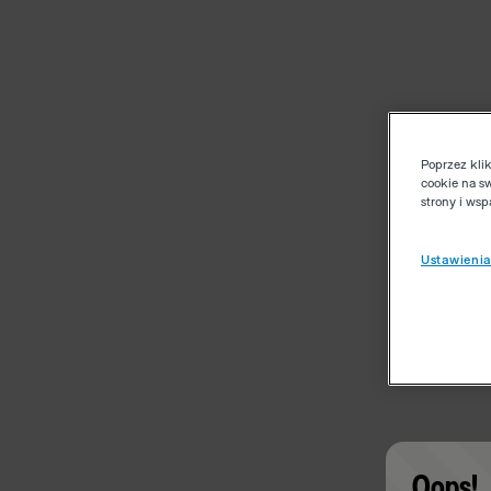
Poprzez kli
cookie na s
strony i ws
Ustawienia
Oops!