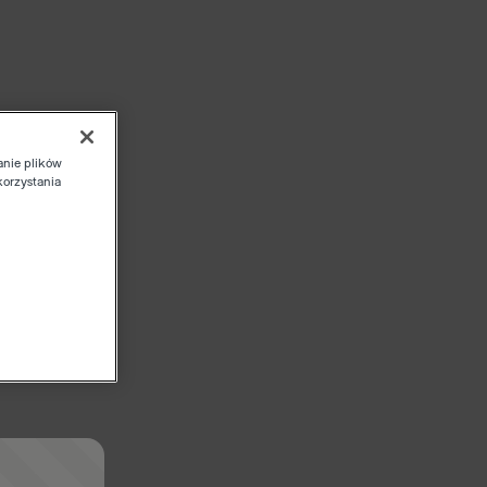
anie plików
korzystania