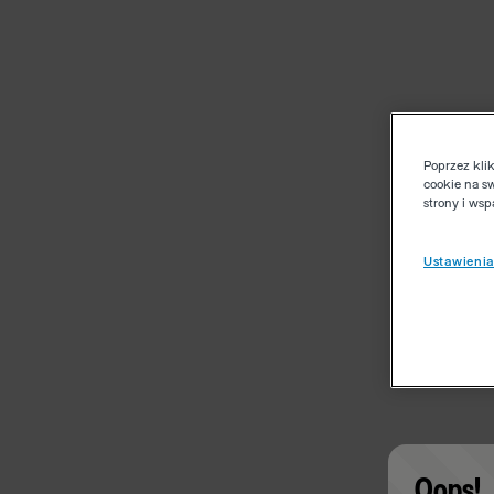
Poprzez kli
cookie na s
strony i ws
Ustawienia
Oops!