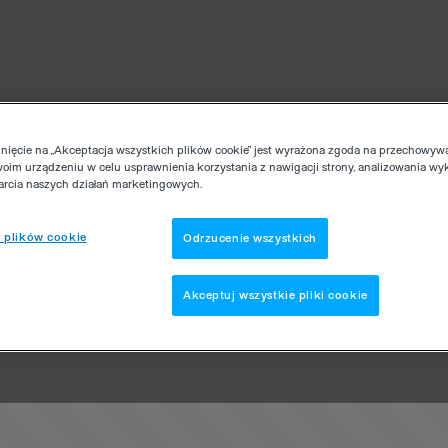
knięcie na „Akceptacja wszystkich plików cookie” jest wyrażona zgoda na przechowyw
woim urządzeniu w celu usprawnienia korzystania z nawigacji strony, analizowania wy
parcia naszych działań marketingowych.
 plików cookie
Odrzucenie wszystkich
Akceptuj wszystkie pliki cookie