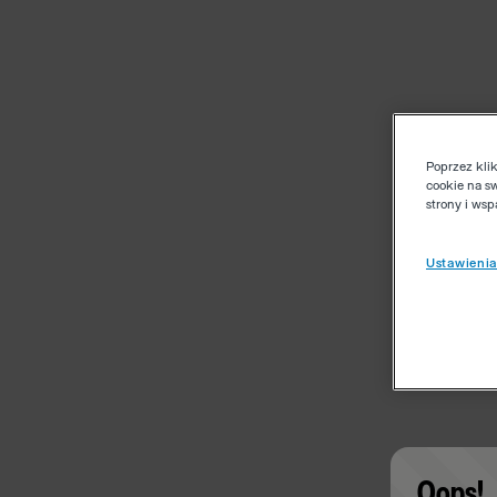
Poprzez kli
cookie na s
strony i ws
Ustawienia
Oops!