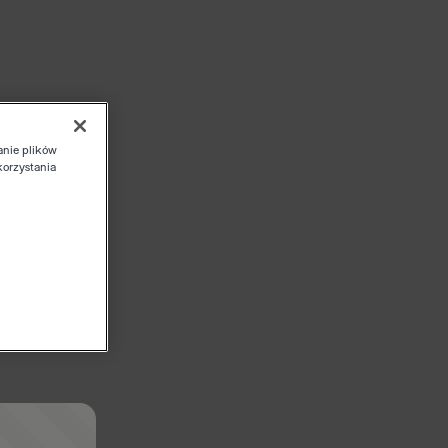
anie plików
korzystania