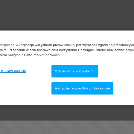
knięcie na „Akceptacja wszystkich plików cookie” jest wyrażona zgoda na przechowyw
woim urządzeniu w celu usprawnienia korzystania z nawigacji strony, analizowania wy
parcia naszych działań marketingowych.
 plików cookie
Odrzucenie wszystkich
Akceptuj wszystkie pliki cookie