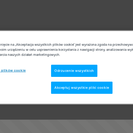
knięcie na „Akceptacja wszystkich plików cookie” jest wyrażona zgoda na przechowyw
woim urządzeniu w celu usprawnienia korzystania z nawigacji strony, analizowania wy
parcia naszych działań marketingowych.
 plików cookie
Odrzucenie wszystkich
Akceptuj wszystkie pliki cookie