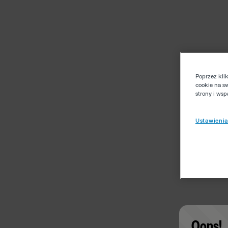
Poprzez kli
cookie na s
strony i ws
Ustawienia
Oops!