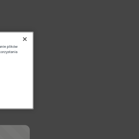
anie plików
korzystania