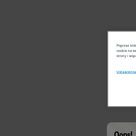
Poprzez kli
cookie na s
strony i ws
Ustawienia
Oops!