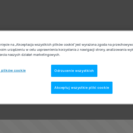
knięcie na „Akceptacja wszystkich plików cookie” jest wyrażona zgoda na przechowyw
woim urządzeniu w celu usprawnienia korzystania z nawigacji strony, analizowania wy
parcia naszych działań marketingowych.
 plików cookie
Odrzucenie wszystkich
Akceptuj wszystkie pliki cookie