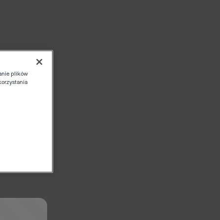
anie plików
korzystania