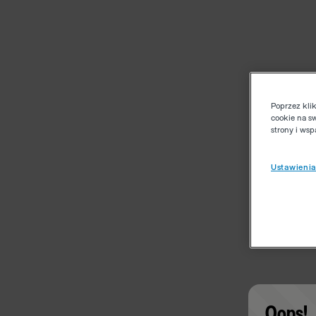
Poprzez kli
cookie na s
strony i ws
Ustawienia
Oops!