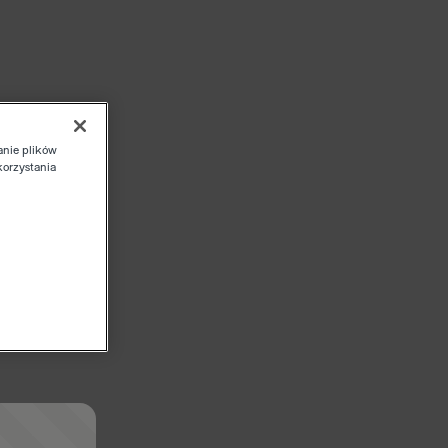
anie plików
korzystania