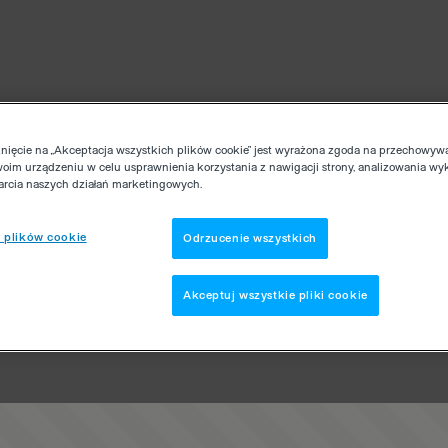
knięcie na „Akceptacja wszystkich plików cookie” jest wyrażona zgoda na przechowyw
woim urządzeniu w celu usprawnienia korzystania z nawigacji strony, analizowania wy
parcia naszych działań marketingowych.
 plików cookie
Odrzucenie wszystkich
Akceptuj wszystkie pliki cookie