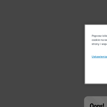
Poprzez kli
cookie na s
strony i ws
Ustawienia
Oops!