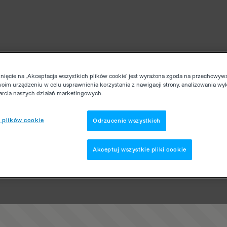
knięcie na „Akceptacja wszystkich plików cookie” jest wyrażona zgoda na przechowyw
woim urządzeniu w celu usprawnienia korzystania z nawigacji strony, analizowania wy
parcia naszych działań marketingowych.
 plików cookie
Odrzucenie wszystkich
Akceptuj wszystkie pliki cookie