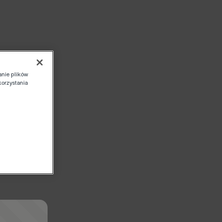
anie plików
korzystania