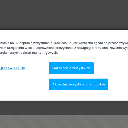
knięcie na „Akceptacja wszystkich plików cookie” jest wyrażona zgoda na przechowyw
woim urządzeniu w celu usprawnienia korzystania z nawigacji strony, analizowania wy
parcia naszych działań marketingowych.
 plików cookie
Odrzucenie wszystkich
Akceptuj wszystkie pliki cookie