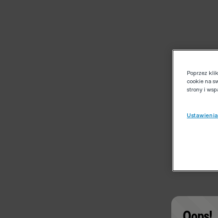
Poprzez kli
cookie na s
strony i ws
Ustawienia
Oops!