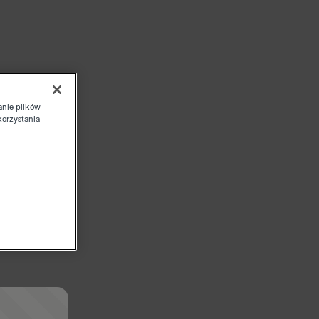
anie plików
korzystania