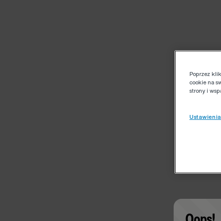
Poprzez kli
cookie na s
strony i ws
Ustawienia
Oops!