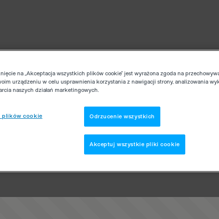
knięcie na „Akceptacja wszystkich plików cookie” jest wyrażona zgoda na przechowyw
woim urządzeniu w celu usprawnienia korzystania z nawigacji strony, analizowania wy
parcia naszych działań marketingowych.
 plików cookie
Odrzucenie wszystkich
Akceptuj wszystkie pliki cookie