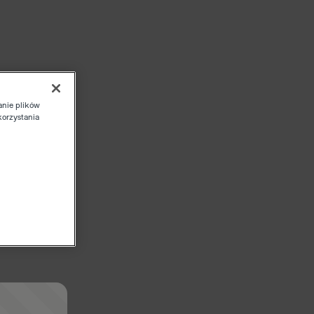
anie plików
korzystania