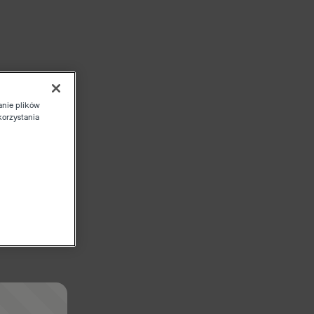
anie plików
korzystania