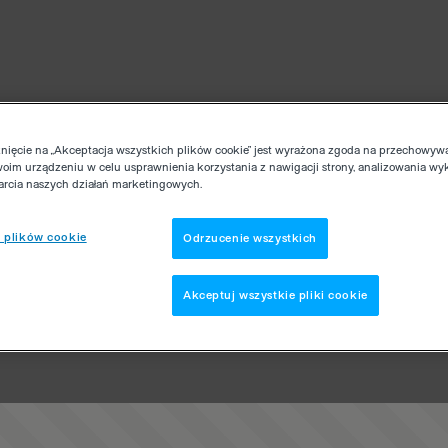
knięcie na „Akceptacja wszystkich plików cookie” jest wyrażona zgoda na przechowyw
woim urządzeniu w celu usprawnienia korzystania z nawigacji strony, analizowania wy
parcia naszych działań marketingowych.
 plików cookie
Odrzucenie wszystkich
Akceptuj wszystkie pliki cookie