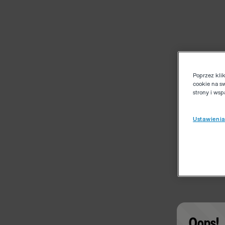
Poprzez kli
cookie na s
strony i ws
Ustawienia
Oops!