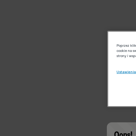
Poprzez kli
cookie na s
strony i ws
Ustawienia
Oops!