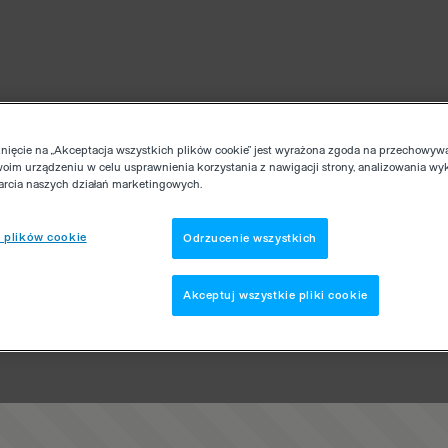
knięcie na „Akceptacja wszystkich plików cookie” jest wyrażona zgoda na przechowyw
woim urządzeniu w celu usprawnienia korzystania z nawigacji strony, analizowania wy
parcia naszych działań marketingowych.
 plików cookie
Odrzucenie wszystkich
Akceptuj wszystkie pliki cookie