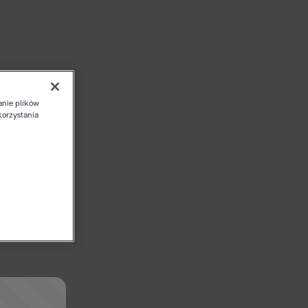
anie plików
korzystania