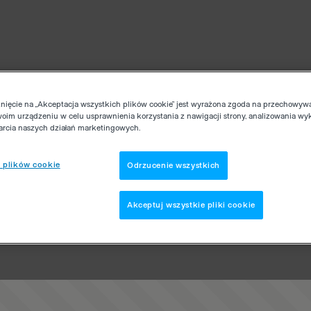
knięcie na „Akceptacja wszystkich plików cookie” jest wyrażona zgoda na przechowyw
woim urządzeniu w celu usprawnienia korzystania z nawigacji strony, analizowania wy
parcia naszych działań marketingowych.
 plików cookie
Odrzucenie wszystkich
Akceptuj wszystkie pliki cookie