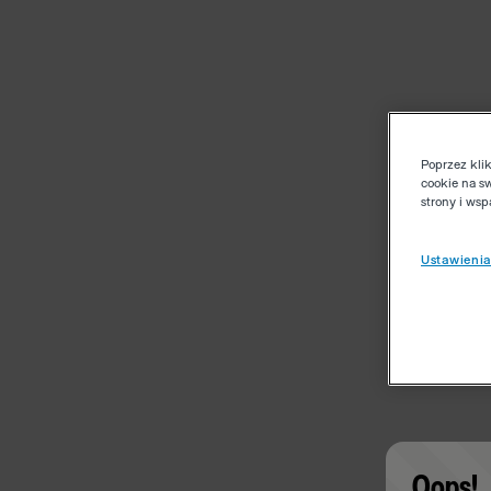
Poprzez kli
cookie na s
strony i ws
Ustawienia
Oops!