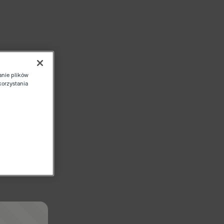
anie plików
korzystania