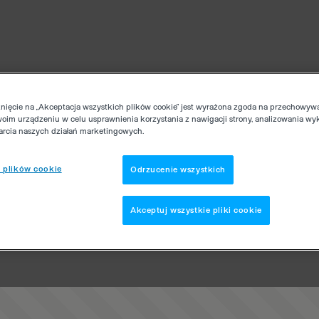
knięcie na „Akceptacja wszystkich plików cookie” jest wyrażona zgoda na przechowyw
woim urządzeniu w celu usprawnienia korzystania z nawigacji strony, analizowania wy
parcia naszych działań marketingowych.
 plików cookie
Odrzucenie wszystkich
Akceptuj wszystkie pliki cookie