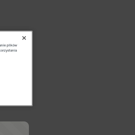
anie plików
korzystania