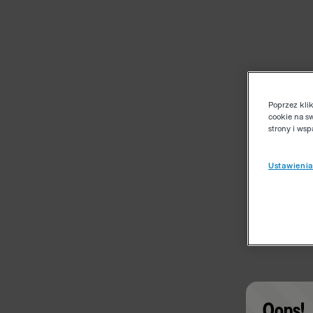
Poprzez kli
cookie na s
strony i ws
Ustawienia
Oops!