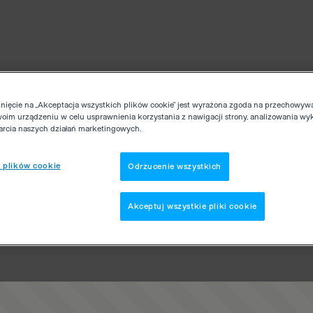
knięcie na „Akceptacja wszystkich plików cookie” jest wyrażona zgoda na przechowyw
woim urządzeniu w celu usprawnienia korzystania z nawigacji strony, analizowania wy
parcia naszych działań marketingowych.
 plików cookie
Odrzucenie wszystkich
Akceptuj wszystkie pliki cookie