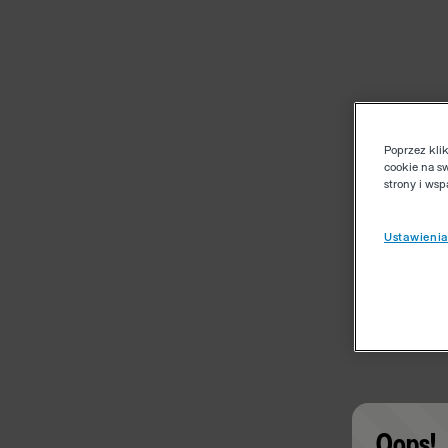
Poprzez kli
cookie na s
strony i ws
Ustawienia
Oops!