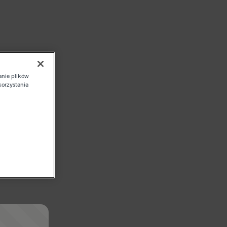
anie plików
korzystania