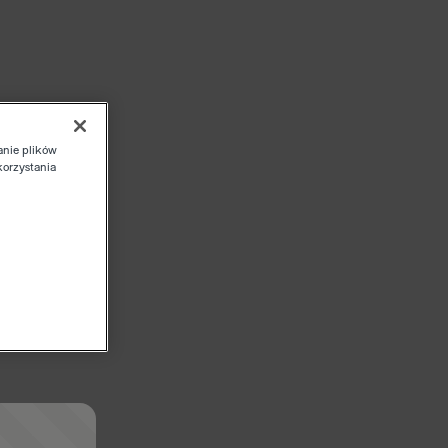
anie plików
korzystania