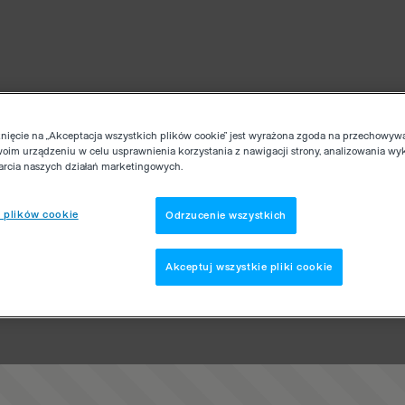
knięcie na „Akceptacja wszystkich plików cookie” jest wyrażona zgoda na przechowyw
woim urządzeniu w celu usprawnienia korzystania z nawigacji strony, analizowania wy
parcia naszych działań marketingowych.
 plików cookie
Odrzucenie wszystkich
Akceptuj wszystkie pliki cookie