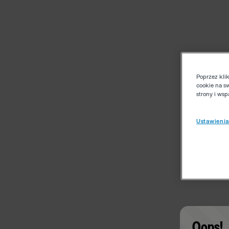
Poprzez kli
cookie na s
strony i ws
Ustawienia
Oops!