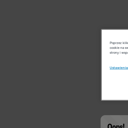
Poprzez kli
cookie na s
strony i ws
Ustawienia
Oops!