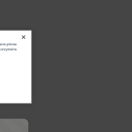
anie plików
korzystania