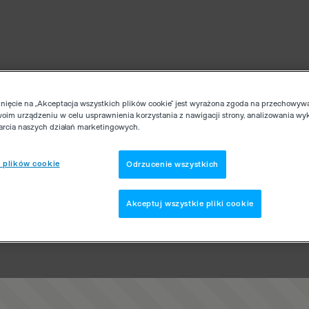
knięcie na „Akceptacja wszystkich plików cookie” jest wyrażona zgoda na przechowyw
woim urządzeniu w celu usprawnienia korzystania z nawigacji strony, analizowania wy
parcia naszych działań marketingowych.
 plików cookie
Odrzucenie wszystkich
Akceptuj wszystkie pliki cookie