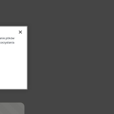
anie plików
korzystania