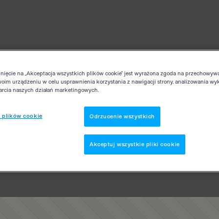
knięcie na „Akceptacja wszystkich plików cookie” jest wyrażona zgoda na przechowyw
woim urządzeniu w celu usprawnienia korzystania z nawigacji strony, analizowania wy
parcia naszych działań marketingowych.
 plików cookie
Odrzucenie wszystkich
Akceptuj wszystkie pliki cookie