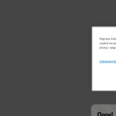
Poprzez kli
cookie na s
strony i ws
Ustawienia
Oops!