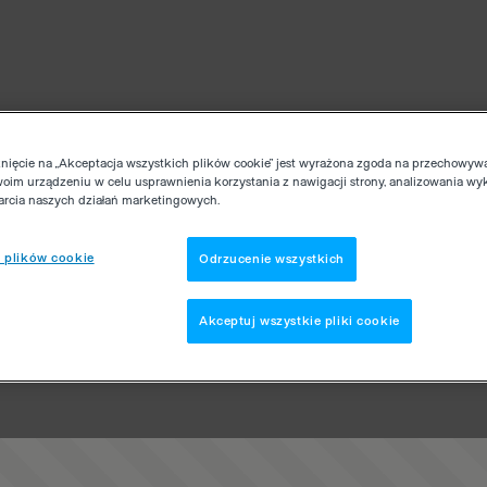
knięcie na „Akceptacja wszystkich plików cookie” jest wyrażona zgoda na przechowyw
woim urządzeniu w celu usprawnienia korzystania z nawigacji strony, analizowania wy
parcia naszych działań marketingowych.
 plików cookie
Odrzucenie wszystkich
Akceptuj wszystkie pliki cookie