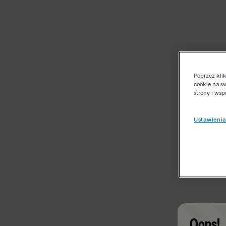
Poprzez kli
cookie na s
strony i ws
Ustawienia
Oops!