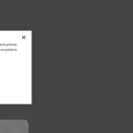
anie plików
korzystania