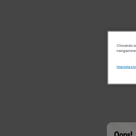
Cliccando su 
navigazione d
Impostazio
Oops!