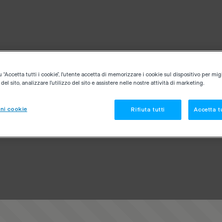
“Accetta tutti i cookie”, l'utente accetta di memorizzare i cookie sul dispositivo per migl
el sito, analizzare l'utilizzo del sito e assistere nelle nostre attività di marketing.
ni cookie
Rifiuta tutti
Accetta tu