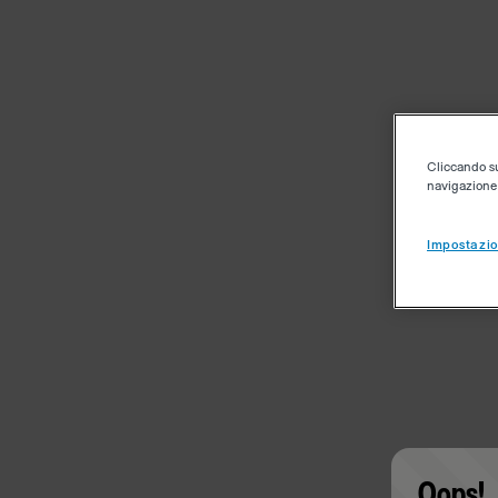
Cliccando su 
navigazione d
Impostazio
Oops!