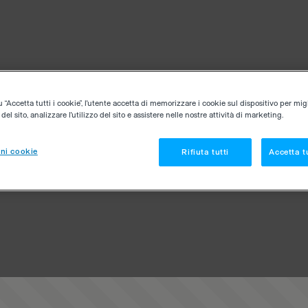
“Accetta tutti i cookie”, l'utente accetta di memorizzare i cookie sul dispositivo per migl
el sito, analizzare l'utilizzo del sito e assistere nelle nostre attività di marketing.
ni cookie
Rifiuta tutti
Accetta tu