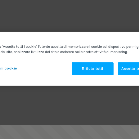
“Accetta tutti i cookie”, l'utente accetta di memorizzare i cookie sul dispositivo per migl
el sito, analizzare l'utilizzo del sito e assistere nelle nostre attività di marketing.
ni cookie
Rifiuta tutti
Accetta tu