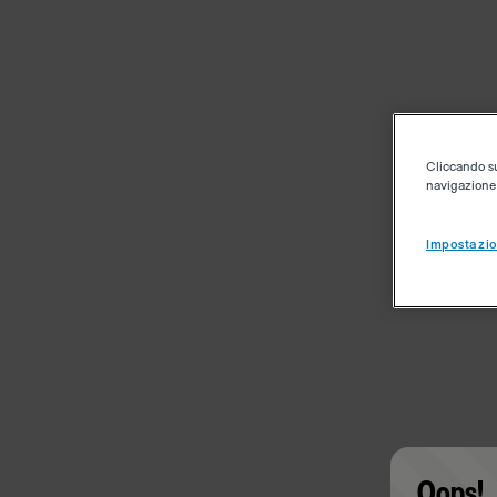
Cliccando su 
navigazione d
Impostazio
Oops!