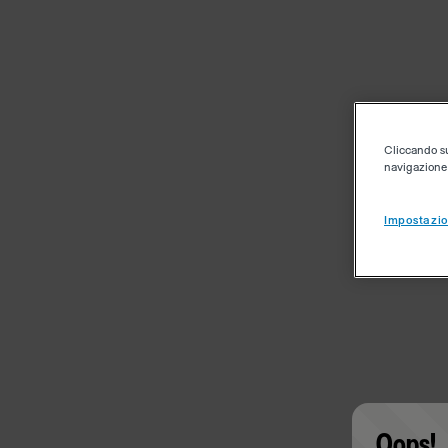
Cliccando su 
navigazione d
Impostazio
Oops!