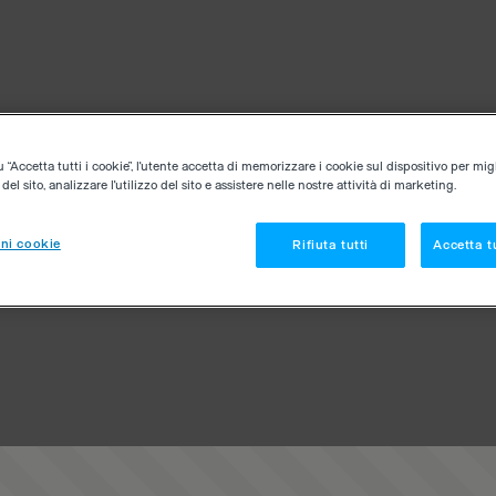
“Accetta tutti i cookie”, l'utente accetta di memorizzare i cookie sul dispositivo per migl
el sito, analizzare l'utilizzo del sito e assistere nelle nostre attività di marketing.
ni cookie
Rifiuta tutti
Accetta tu