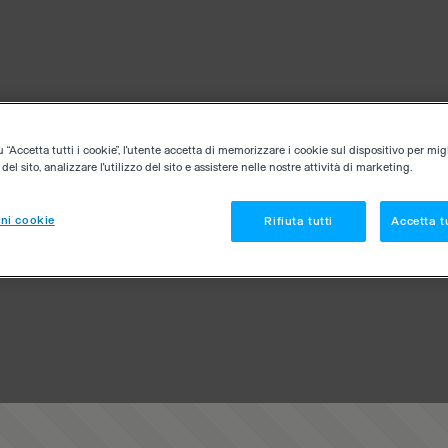
“Accetta tutti i cookie”, l'utente accetta di memorizzare i cookie sul dispositivo per migl
el sito, analizzare l'utilizzo del sito e assistere nelle nostre attività di marketing.
ni cookie
Rifiuta tutti
Accetta tu