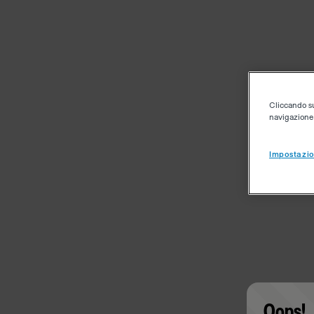
Cliccando su 
navigazione d
Impostazio
Oops!