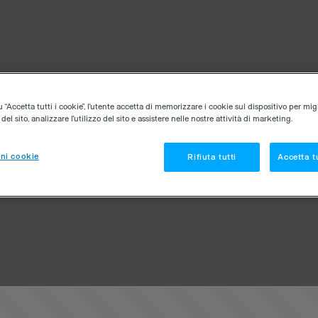
“Accetta tutti i cookie”, l'utente accetta di memorizzare i cookie sul dispositivo per migl
el sito, analizzare l'utilizzo del sito e assistere nelle nostre attività di marketing.
ni cookie
Rifiuta tutti
Accetta tu