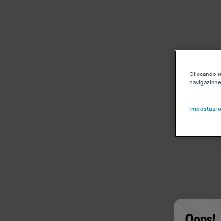
Cliccando su 
navigazione d
Impostazio
Oops!