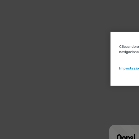
Cliccando su 
navigazione d
Impostazio
Oops!