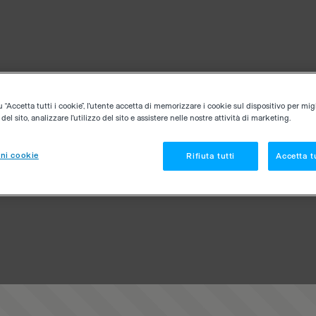
“Accetta tutti i cookie”, l'utente accetta di memorizzare i cookie sul dispositivo per migl
el sito, analizzare l'utilizzo del sito e assistere nelle nostre attività di marketing.
ni cookie
Rifiuta tutti
Accetta tu