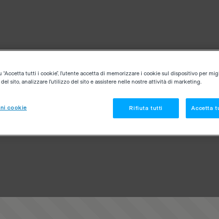
“Accetta tutti i cookie”, l'utente accetta di memorizzare i cookie sul dispositivo per migl
el sito, analizzare l'utilizzo del sito e assistere nelle nostre attività di marketing.
ni cookie
Rifiuta tutti
Accetta tu