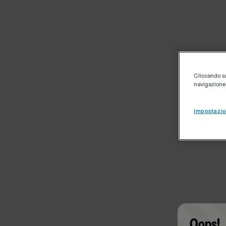
Cliccando su 
navigazione d
Impostazio
Oops!