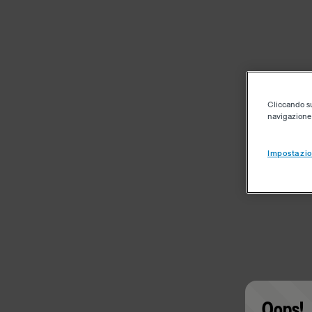
Cliccando su 
navigazione d
Impostazio
Oops!