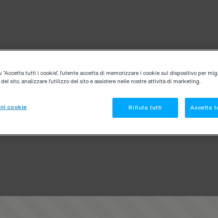
“Accetta tutti i cookie”, l'utente accetta di memorizzare i cookie sul dispositivo per migl
el sito, analizzare l'utilizzo del sito e assistere nelle nostre attività di marketing.
ni cookie
Rifiuta tutti
Accetta tu