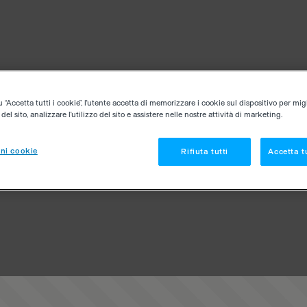
“Accetta tutti i cookie”, l'utente accetta di memorizzare i cookie sul dispositivo per migl
el sito, analizzare l'utilizzo del sito e assistere nelle nostre attività di marketing.
ni cookie
Rifiuta tutti
Accetta tu