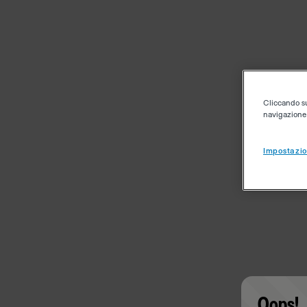
Cliccando su 
navigazione d
Impostazio
Oops!