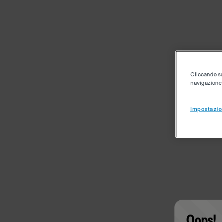
Cliccando su 
navigazione d
Impostazio
Oops!