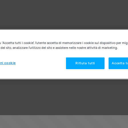
“Accetta tutti i cookie”, l'utente accetta di memorizzare i cookie sul dispositivo per migl
el sito, analizzare l'utilizzo del sito e assistere nelle nostre attività di marketing.
ni cookie
Rifiuta tutti
Accetta tu