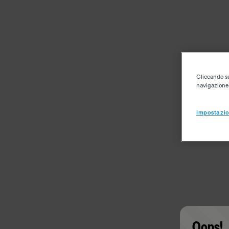
Cliccando su 
navigazione d
Impostazio
Oops!