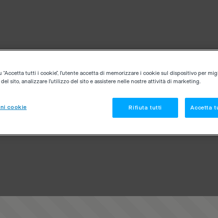
“Accetta tutti i cookie”, l'utente accetta di memorizzare i cookie sul dispositivo per migl
el sito, analizzare l'utilizzo del sito e assistere nelle nostre attività di marketing.
ni cookie
Rifiuta tutti
Accetta tu