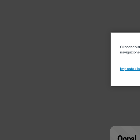
Cliccando su 
navigazione d
Impostazio
Oops!