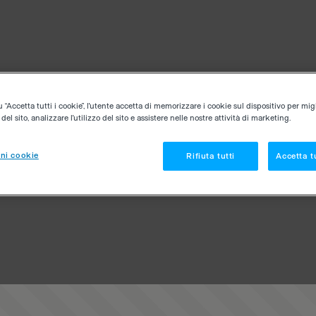
“Accetta tutti i cookie”, l'utente accetta di memorizzare i cookie sul dispositivo per migl
el sito, analizzare l'utilizzo del sito e assistere nelle nostre attività di marketing.
ni cookie
Rifiuta tutti
Accetta tu