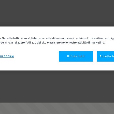
“Accetta tutti i cookie”, l'utente accetta di memorizzare i cookie sul dispositivo per migl
el sito, analizzare l'utilizzo del sito e assistere nelle nostre attività di marketing.
ni cookie
Rifiuta tutti
Accetta tu