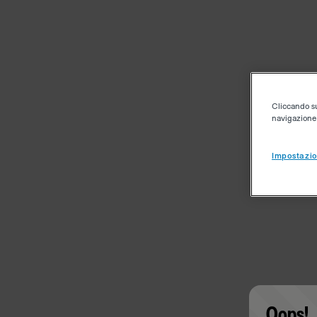
Cliccando su 
navigazione d
Impostazio
Oops!